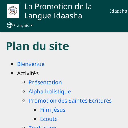
Aller au contenu principal
La Promotion de la
Idaasha
Langue Idaasha
Français
Select your language
Plan du site
Bienvenue
Activités
Présentation
Alpha-holistique
Promotion des Saintes Ecritures
Film Jésus
Ecoute
Traduction